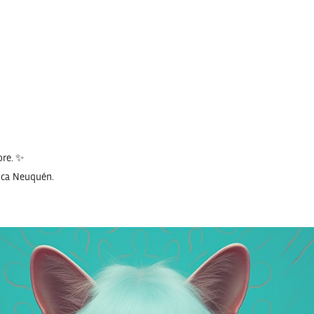
ore. ✨
tica Neuquén.